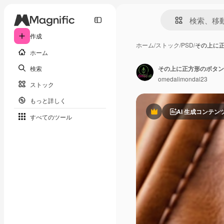
作成
ホーム
/
ストック
/
PSD
/
その上に
ホーム
検索
その上に正方形のボタン
omedalimondal23
ストック
もっと詳しく
AI 生成コンテン
Premium
すべてのツール