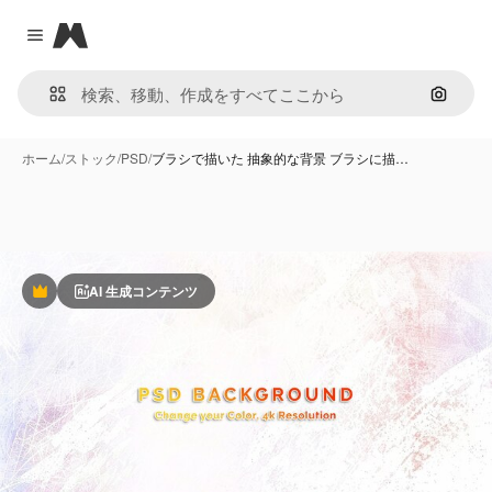
Magnific
Close menu
画像で
ホーム
/
ストック
/
PSD
/
ブラシで描いた 抽象的な背景 ブラシに描…
AI 生成コンテンツ
Premium