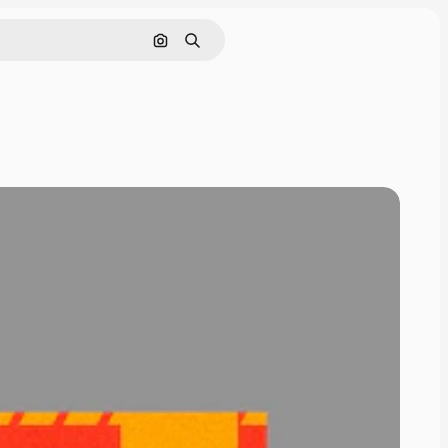
画像で検索
検索