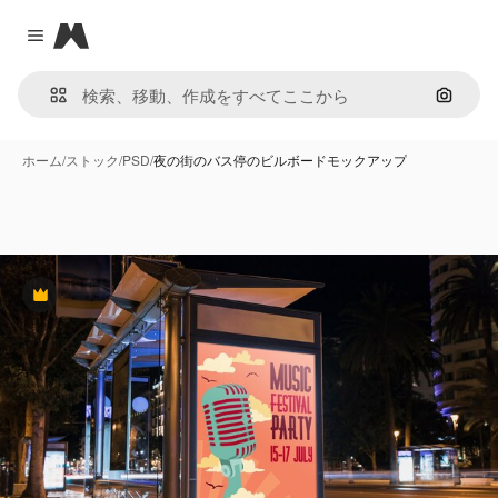
Magnific
Close menu
画像で
ホーム
/
ストック
/
PSD
/
夜の街のバス停のビルボードモックアップ
Premium