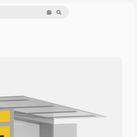
画像で検索
検索