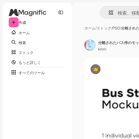
作成
ホーム
/
ストック
/
PSD
/
分離され
ホーム
検索
分離されたバス停のモッ
kmrn
ストック
もっと詳しく
Premium
すべてのツール