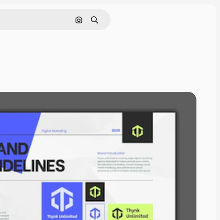
画像で検索
検索