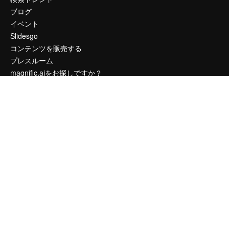
ブログ
イベント
Slidesgo
コンテンツを販売する
プレスルーム
magnific.aiをお探しですか？
お問い合わせ
顧客サポート
Instagram
YouTube
LinkedIn
TikTok
Discord
X
Reddit