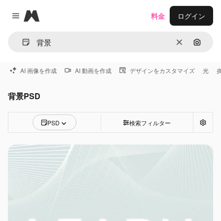
Magnific
料金
ログイン
Close menu
消去
画像で
AI 画像を作成
AI 動画を作成
デザインをカスタマイズ
光
背景PSD
PSD
検索フィルター