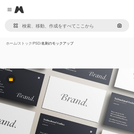
Magnific
Close menu
画像で
ホーム
/
ストック
/
PSD
/
名刺のモックアップ
Premium