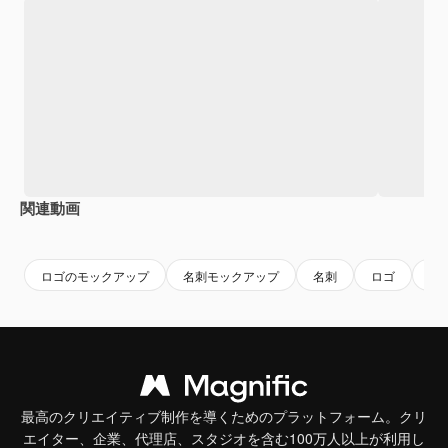
関連動画
Premium
Premium
AIによっ
ロゴのモックアップ
名刺モックアップ
名刺
ロゴ
ロ
最高のクリエイティブ制作を導くためのプラットフォーム。クリ
エイター、企業、代理店、スタジオを含む100万人以上が利用し