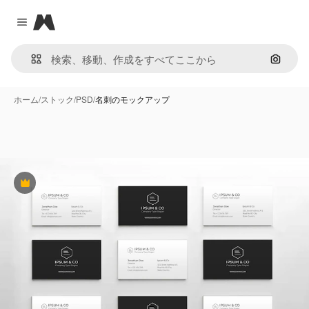
Magnific
Close menu
画像で
ホーム
/
ストック
/
PSD
/
名刺のモックアップ
Premium