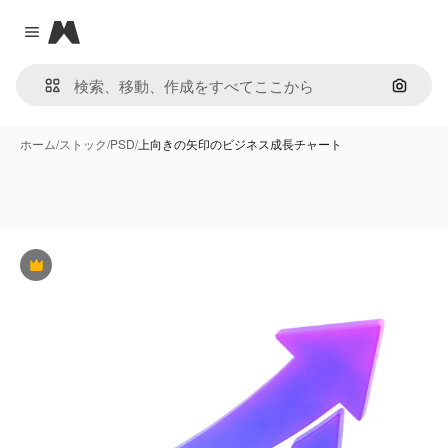
Magnific
Close menu
画像で
ホーム
/
ストック
/
PSD
/
上向きの矢印のビジネス成長チャート
Premium