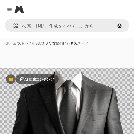
Magnific
Close menu
画像で
ホーム
/
ストック
/
PSD
/
透明な背景のビジネススーツ
AI 生成コンテンツ
Premium