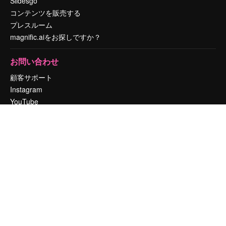
Slidesgo
コンテンツを販売する
プレスルーム
magnific.aiをお探しですか？
お問い合わせ
顧客サポート
Instagram
YouTube
LinkedIn
TikTok
Discord
X
Reddit
Copyright © 2010-
2026
Freepik Company S.L.U.
無断複写・転載を禁じま
す
.