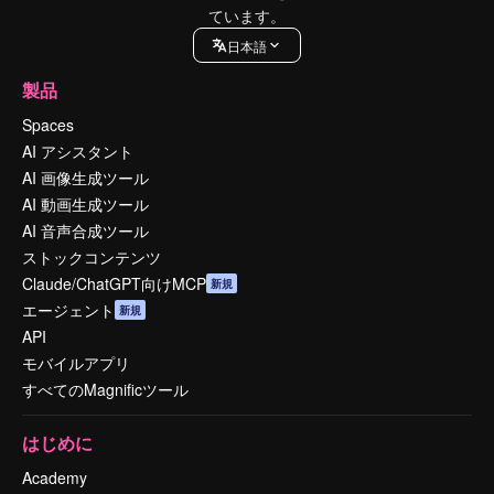
ています。
日本語
製品
Spaces
AI アシスタント
AI 画像生成ツール
AI 動画生成ツール
AI 音声合成ツール
ストックコンテンツ
Claude/ChatGPT向けMCP
新規
エージェント
新規
API
モバイルアプリ
すべてのMagnificツール
はじめに
Academy