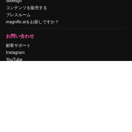
Slidesgo
コンテンツを販売する
プレスルーム
magnific.aiをお探しですか？
お問い合わせ
顧客サポート
Instagram
YouTube
LinkedIn
TikTok
Discord
X
Reddit
Copyright © 2010-
2026
Freepik Company S.L.U.
無断複写・転載を禁じま
す
.