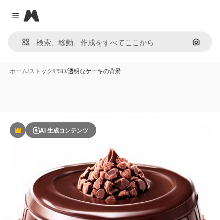
Magnific
Close menu
画像で
ホーム
/
ストック
/
PSD
/
透明なケーキの背景
AI 生成コンテンツ
Premium