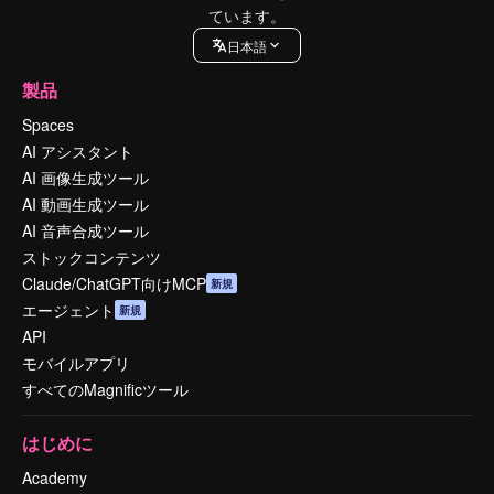
ています。
日本語
製品
Spaces
AI アシスタント
AI 画像生成ツール
AI 動画生成ツール
AI 音声合成ツール
ストックコンテンツ
Claude/ChatGPT向けMCP
新規
エージェント
新規
API
モバイルアプリ
すべてのMagnificツール
はじめに
Academy