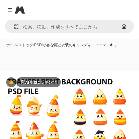
Magnific
Close menu
画像で
ホーム
/
ストック
/
PSD
/
小さな顔と衣装のキャンディ・コーン・キャ…
AI 生成コンテンツ
Premium