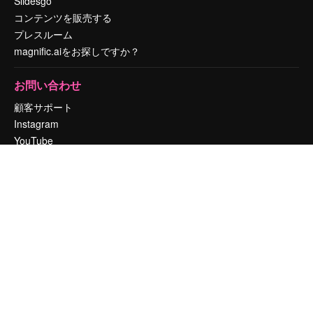
Slidesgo
コンテンツを販売する
プレスルーム
magnific.aiをお探しですか？
お問い合わせ
顧客サポート
Instagram
YouTube
LinkedIn
TikTok
Discord
X
Reddit
Copyright © 2010-
2026
Freepik Company S.L.U.
無断複写・転載を禁じま
す
.