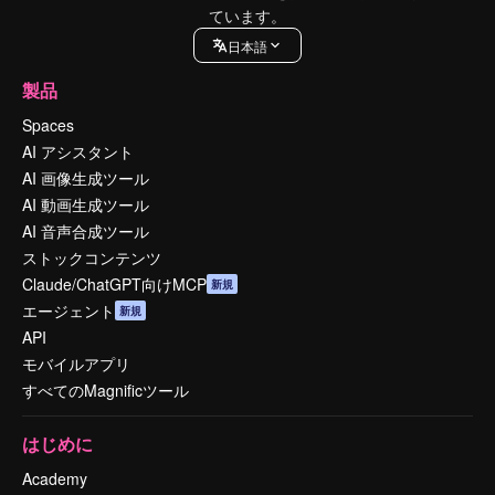
ています。
日本語
製品
Spaces
AI アシスタント
AI 画像生成ツール
AI 動画生成ツール
AI 音声合成ツール
ストックコンテンツ
Claude/ChatGPT向けMCP
新規
エージェント
新規
API
モバイルアプリ
すべてのMagnificツール
はじめに
Academy