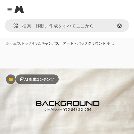
Magnific
Close menu
画像で
ホーム
/
ストック
/
PSD
/
キャンバス・アート・バックグラウンド ホ…
AI 生成コンテンツ
Premium