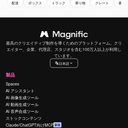
配達
ボックス
トラック
乗り物
クレート
書き
最高のクリエイティブ制作を導くためのプラットフォーム。クリ
エイター、企業、代理店、スタジオを含む100万人以上が利用し
ています。
日本語
製品
Spaces
AI アシスタント
AI 画像生成ツール
AI 動画生成ツール
AI 音声合成ツール
ストックコンテンツ
Claude/ChatGPT向けMCP
新規