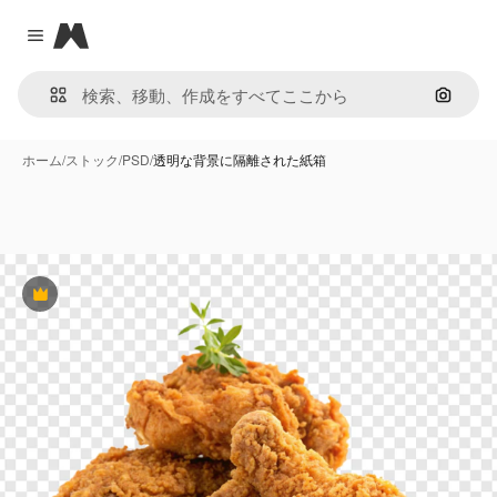
Magnific
Close menu
画像で
ホーム
/
ストック
/
PSD
/
透明な背景に隔離された紙箱
Premium