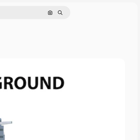
画像で検索
検索