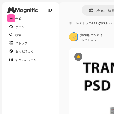
作成
ホーム
/
ストック
/
PSD
/
貨物船 パ
ホーム
検索
貨物船 パンガイ
PNG Image
ストック
もっと詳しく
Premium
すべてのツール