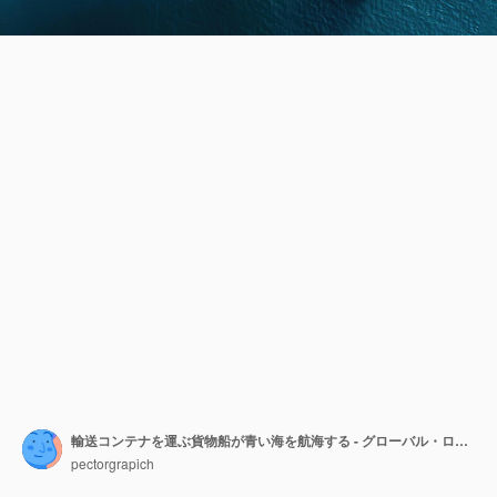
輸送コンテナを運ぶ貨物船が青い海を航海する - グローバル・ロジスティック・トランスポート・インポート・エクスポート・サプライチェーン・コンセプト
pectorgrapich