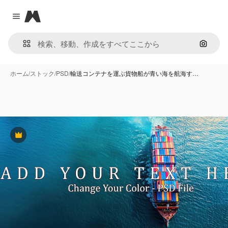
Magnific
Close menu
画像で
ホーム
/
ストック
/
PSD
/
輸送コンテナを運ぶ貨物船が青い海を航海す…
Premium