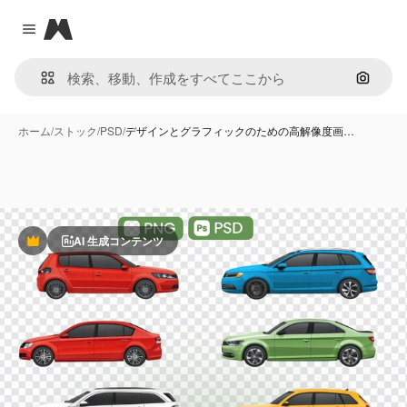
Magnific
Close menu
画像で
ホーム
/
ストック
/
PSD
/
デザインとグラフィックのための高解像度画…
AI 生成コンテンツ
Premium