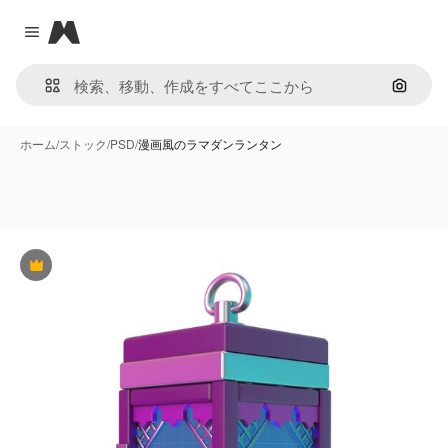
Magnific
Close menu
画像で
ホーム
/
ストック
/
PSD
/
漫画風のラマダンランタン
Premium