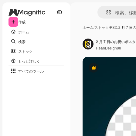
作成
ホーム
/
ストック
/
PSD
/
2 月 7
ホーム
検索
2 月 7 日のお祝いポス
ReanDesign88
ストック
もっと詳しく
Premium
すべてのツール