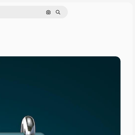
画像で検索
検索