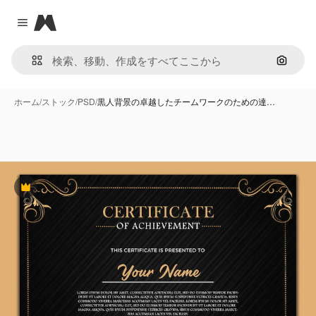
Magnific
Close menu
画像で
ホーム
/
ストック
/
PSD
/
黒人背景の卓越したチームワークのための達…
Premium