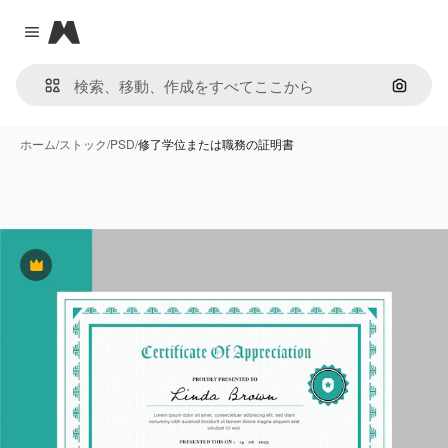
Magnific
Close menu
画像で
ホーム
/
ストック
/
PSD
/
修了学位または職務の証明書
Premium