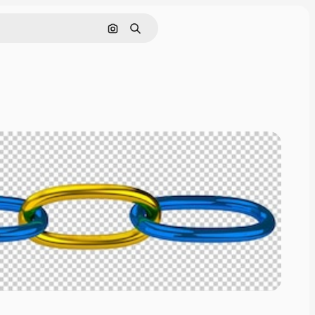
画像で検索
検索