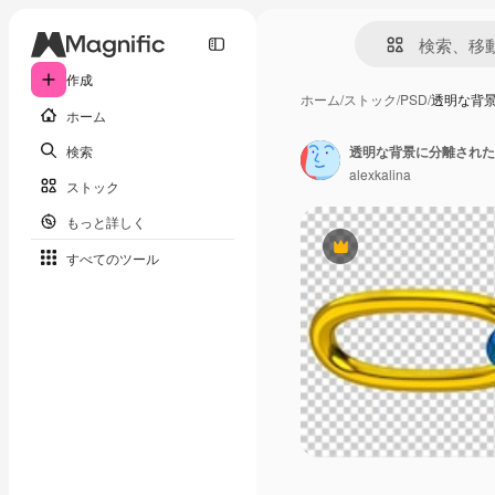
作成
ホーム
/
ストック
/
PSD
/
透明な背
ホーム
検索
透明な背景に分離された
alexkalina
ストック
もっと詳しく
Premium
すべてのツール