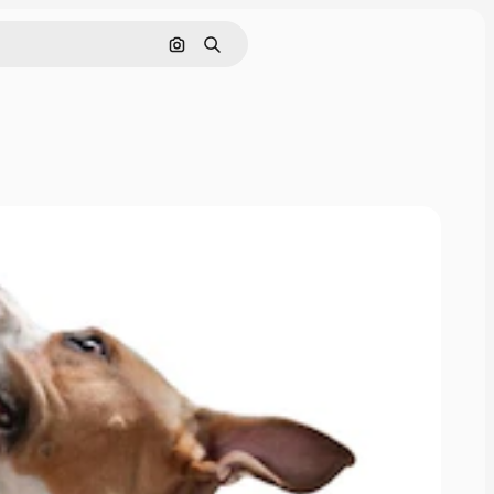
画像で検索
検索