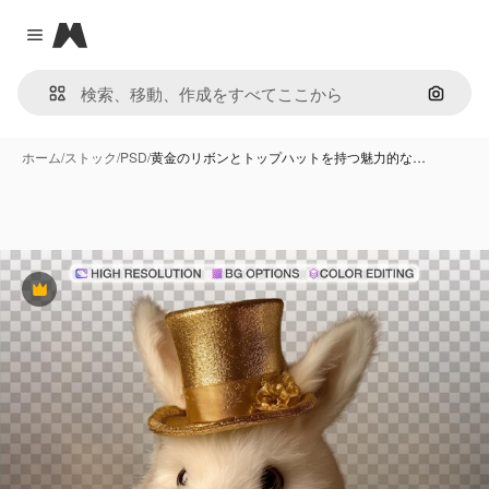
Magnific
Close menu
画像で
ホーム
/
ストック
/
PSD
/
黄金のリボンとトップハットを持つ魅力的な…
Premium