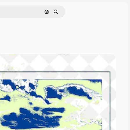
画像で検索
検索