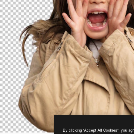
By clicking “Accept All Cookies”, you agr