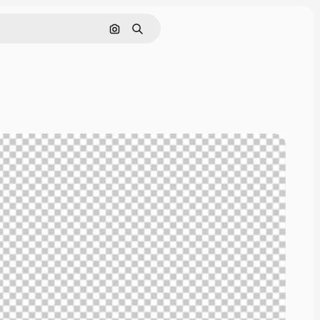
画像で検索
検索