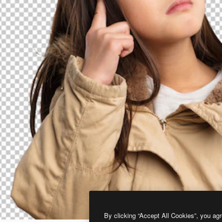
By clicking “Accept All Cookies”, you agr