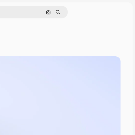
画像で検索
検索