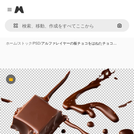
Magnific
Close menu
画像で
ホーム
/
ストック
/
PSD
/
アルファレイヤーの板チョコをはねたチョコ…
Premium