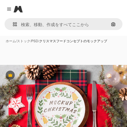
Magnific
Close menu
画像で
ホーム
/
ストック
/
PSD
/
クリスマスフードコンセプトのモックアップ
Premium