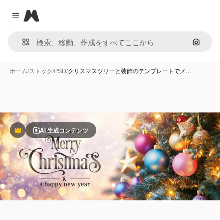
Magnific
Close menu
画像で
ホーム
/
ストック
/
PSD
/
クリスマスツリーと装飾のテンプレートでメ…
AI 生成コンテンツ
Premium