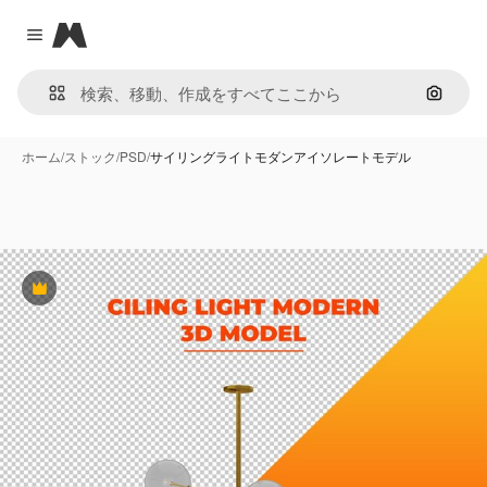
Magnific
Close menu
画像で
ホーム
/
ストック
/
PSD
/
サイリングライトモダンアイソレートモデル
Premium