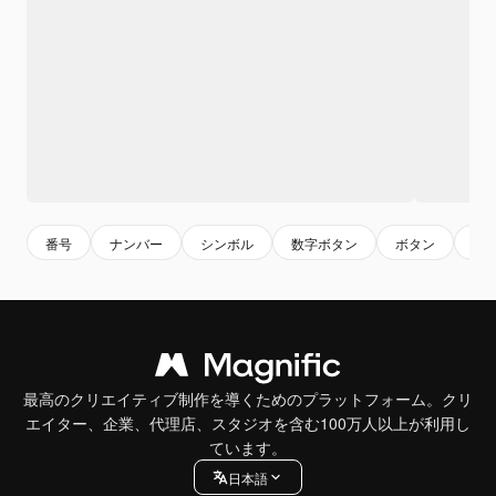
番号
ナンバー
シンボル
数字ボタン
ボタン
ロ
最高のクリエイティブ制作を導くためのプラットフォーム。クリ
エイター、企業、代理店、スタジオを含む100万人以上が利用し
ています。
日本語