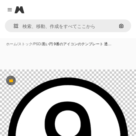
Magnific
Close menu
画像で
ホーム
/
ストック
/
PSD
/
黒い円 9番のアイコンのテンプレート 透…
Premium