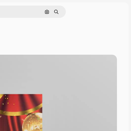
画像で検索
検索