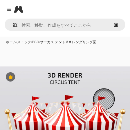
Magnific
Close menu
画像で
ホーム
/
ストック
/
PSD
/
サーカス テント 3 d レンダリング図
Premium