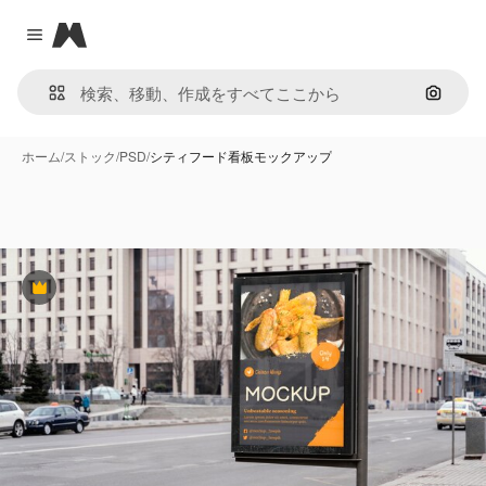
Magnific
Close menu
画像で
ホーム
/
ストック
/
PSD
/
シティフード看板モックアップ
Premium