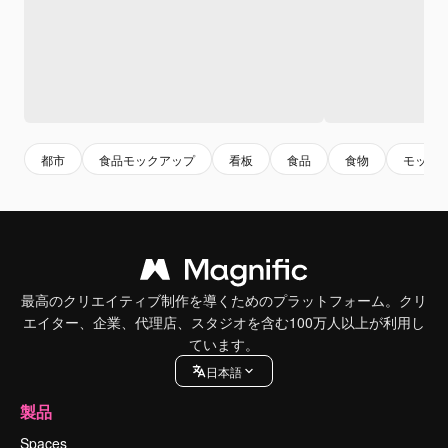
都市
食品モックアップ
看板
食品
食物
モック
最高のクリエイティブ制作を導くためのプラットフォーム。クリ
エイター、企業、代理店、スタジオを含む100万人以上が利用し
ています。
日本語
製品
Spaces