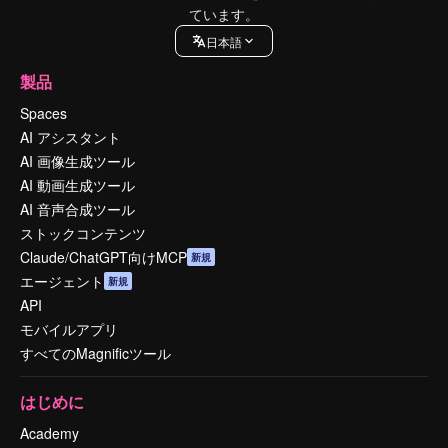
ています。
日本語
製品
Spaces
AI アシスタント
AI 画像生成ツール
AI 動画生成ツール
AI 音声合成ツール
ストックコンテンツ
Claude/ChatGPT向けMCP
新規
エージェント
新規
API
モバイルアプリ
すべてのMagnificツール
はじめに
Academy