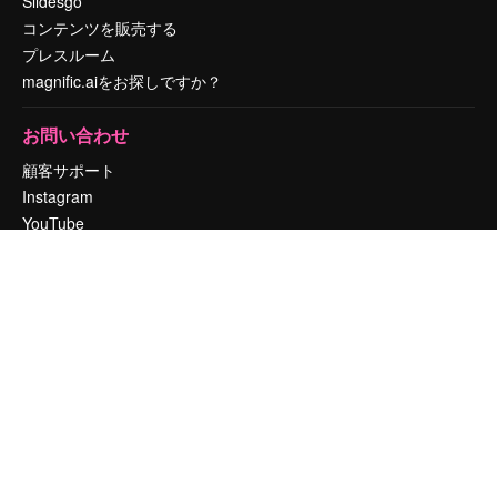
Slidesgo
コンテンツを販売する
プレスルーム
magnific.aiをお探しですか？
お問い合わせ
顧客サポート
Instagram
YouTube
LinkedIn
TikTok
Discord
X
Reddit
Copyright © 2010-
2026
Freepik Company S.L.U.
無断複写・転載を禁じま
す
.