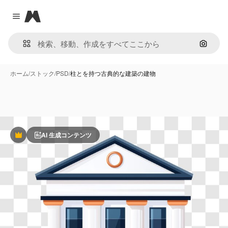
Magnific
Close menu
画像で
ホーム
/
ストック
/
PSD
/
柱とを持つ古典的な建築の建物
AI 生成コンテンツ
Premium