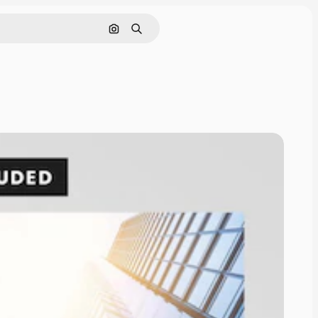
画像で検索
検索