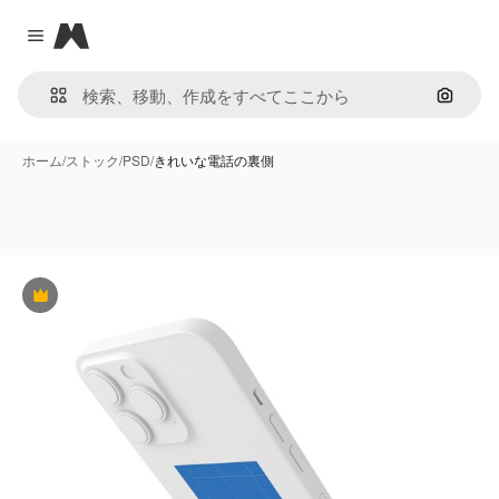
Magnific
Close menu
画像で
ホーム
/
ストック
/
PSD
/
きれいな電話の裏側
Premium