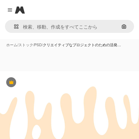
Magnific
Close menu
画像で
ホーム
/
ストック
/
PSD
/
クリエイティブなプロジェクトのための活発…
Premium