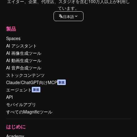
エイター、企業、代理店、スタジオを含む100万人以上が利用し
ています。
日本語
製品
Spaces
AI アシスタント
AI 画像生成ツール
AI 動画生成ツール
AI 音声合成ツール
ストックコンテンツ
Claude/ChatGPT向けMCP
新規
エージェント
新規
API
モバイルアプリ
すべてのMagnificツール
はじめに
Academy