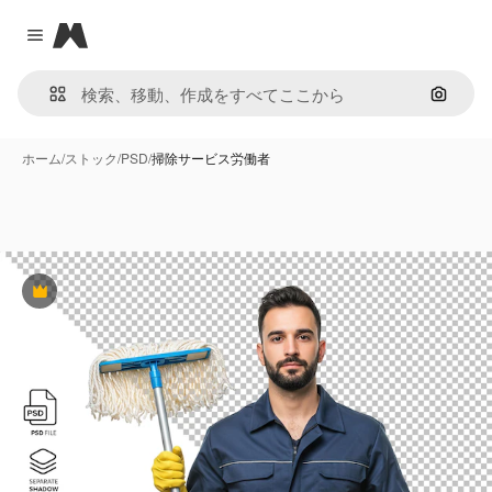
Magnific
Close menu
画像で
ホーム
/
ストック
/
PSD
/
掃除サービス労働者
Premium