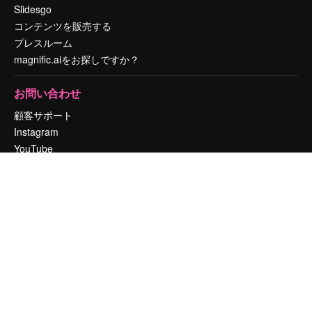
Slidesgo
コンテンツを販売する
プレスルーム
magnific.aiをお探しですか？
お問い合わせ
顧客サポート
Instagram
YouTube
LinkedIn
TikTok
Discord
X
Reddit
Copyright © 2010-
2026
Freepik Company S.L.U.
無断複写・転載を禁じま
す
.