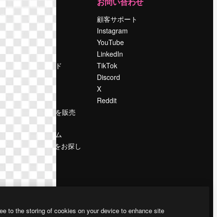
運営
お問い合わせ
料金
顧客サポート
会社概要
Instagram
Reviews
YouTube
採用情報
LinkedIn
検索トレンド
TikTok
ブログ
Discord
イベント
X
Slidesgo
Reddit
コンテンツを販売
する
プレスルーム
magnific.aiをお探し
ですか？
ee to the storing of cookies on your device to enhance site