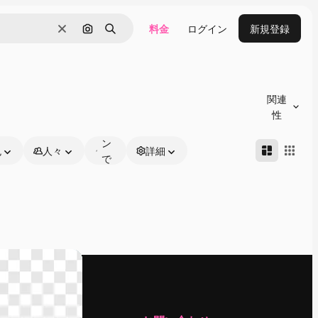
料金
ログイン
新規登録
消去
画像で検索
検索
オ
ン
関連
ラ
性
イ
ン
色
人々
詳細
で
編
集
可
能