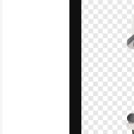
フォント
最高のクリエイ
ットフォーム。
店、スタジオを
います。
日本語
Copyright © 2010-