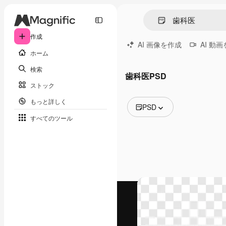
作成
AI 画像を作成
AI 動
ホーム
検索
歯科医PSD
ストック
もっと詳しく
PSD
すべてのツール
全ての画像
ベクトル
イラスト
写真
PSD
テンプレート
モックアップ
動画
映像素材
モーショングラフィックス
動画テンプレート
アイコン
3D モデル