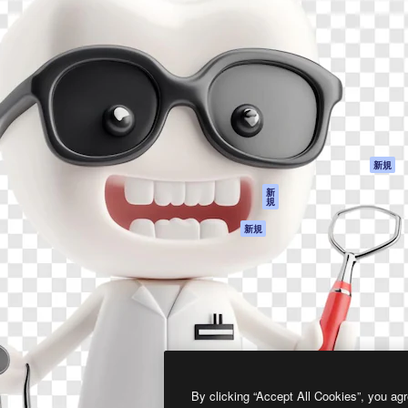
製品
はじめに
ティブ制作を導くためのプラ
Spaces
Academy
クリエイター、企業、代理
AI アシスタント
ドキュメント
含む100万人以上が利用して
AI 画像生成ツール
サポート
AI 動画生成ツール
利用規約
AI 音声合成ツール
プライバシーポリ
シー
ストックコンテン
ツ
オリジナル
新規
Claude/ChatGPT
クッキーポリシー
新
規
向けMCP
トラストセンター
エージェント
アフィリエイト
新規
API
法人向け
モバイルアプリ
すべてのMagnificツ
ール
2026
Freepik Company S.L.U.
無断複写・転載を禁じます
.
By clicking “Accept All Cookies”, you agr