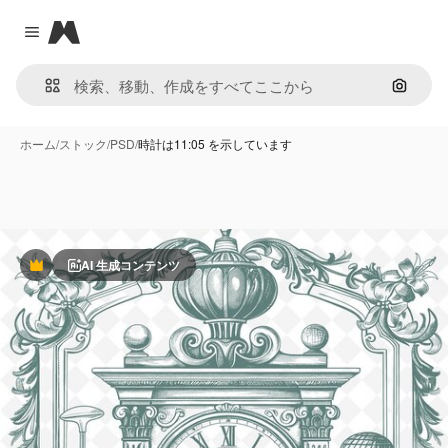
Magnific
Close menu
画像で
ホーム
/
ストック
/
PSD
/
時計は11:05 を示しています
AI 生成コンテンツ
Premium