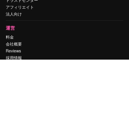
アフィリエイト
法人向け
運営
料金
会社概要
Reviews
採用情報
検索トレンド
ブログ
イベント
Slidesgo
コンテンツを販売する
プレスルーム
magnific.aiをお探しですか？
お問い合わせ
顧客サポート