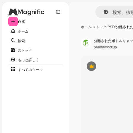
作成
ホーム
/
ストック
/
PSD
/
分離され
ホーム
検索
分離されたボトルキャッ
pandamockup
ストック
もっと詳しく
Premium
すべてのツール