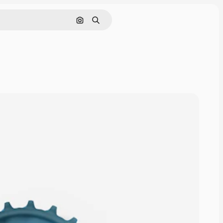
画像で検索
検索