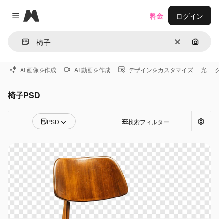
Magnific
料金
ログイン
Close menu
消去
画像で
AI 画像を作成
AI 動画を作成
デザインをカスタマイズ
光
椅子PSD
PSD
検索フィルター