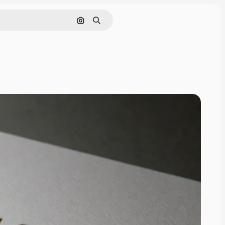
画像で検索
検索