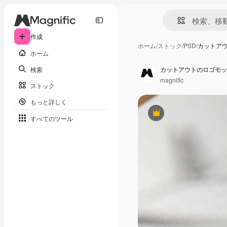
作成
ホーム
/
ストック
/
PSD
/
カットア
ホーム
検索
カットアウトのロゴモッ
magnific
ストック
もっと詳しく
Premium
すべてのツール