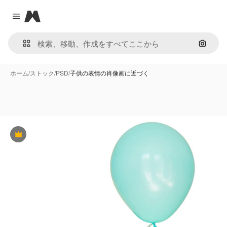
Magnific
Close menu
画像で
ホーム
/
ストック
/
PSD
/
子供の表情の肖像画に近づく
Premium