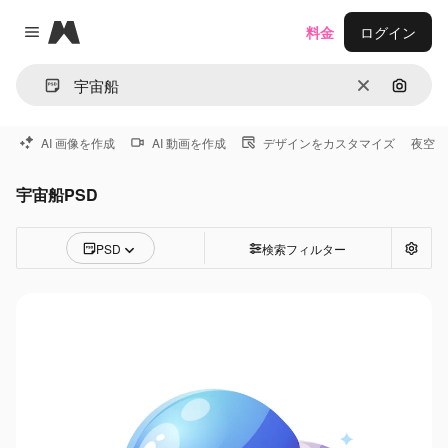
Magnific
料金
ログイン
Close menu
消去
画像で
AI 画像を作成
AI 動画を作成
デザインをカスタマイズ
夜空
宇宙船PSD
PSD
検索フィルター